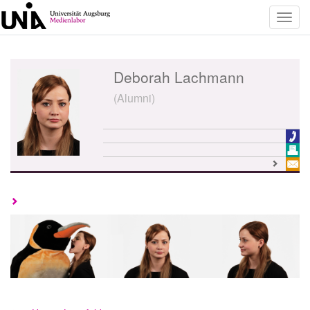
Toggl
navig
Deborah Lachmann
(Alumni)