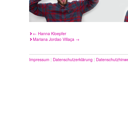
Beitragsnavigation
←
Hanna Kloepfer
Mariana Jordao Villaça
→
Impressum
Datenschutzerklärung
Datenschutzhinw