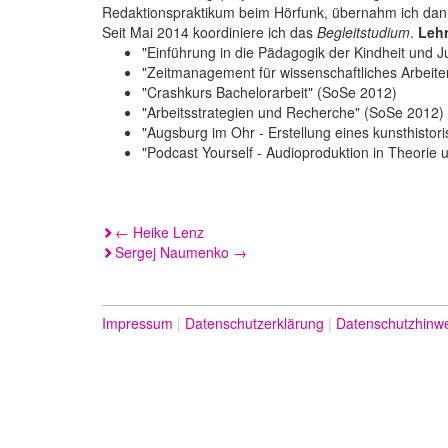
Redaktionspraktikum beim Hörfunk, übernahm ich dann
Seit Mai 2014 koordiniere ich das
Begleitstudium
.
Lehr
"Einführung in die Pädagogik der Kindheit und
"Zeitmanagement für wissenschaftliches Arbeit
"Crashkurs Bachelorarbeit" (SoSe 2012)
"Arbeitsstrategien und Recherche" (SoSe 2012)
"Augsburg im Ohr - Erstellung eines kunsthisto
"Podcast Yourself - Audioproduktion in Theorie
Beitragsnavigation
←
Heike Lenz
Sergej Naumenko
→
Impressum
Datenschutzerklärung
Datenschutzhinw