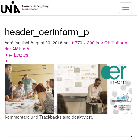
Toggl
navig
header_oerinform_p
Veröffentlicht
August 20, 2018
am
770 × 300
in
OERinForm
der AMH e.V.
←
Letztes
Kommentare und Trackbacks sind deaktiviert.