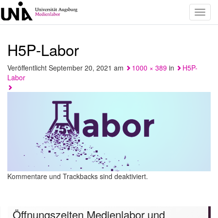
Toggl
navig
H5P-Labor
Veröffentlicht
September 20, 2021
am
1000 × 389
in
H5P-
Labor
Kommentare und Trackbacks sind deaktiviert.
Öffnungszeiten Medienlabor und