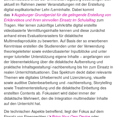
aktuell im Rahmen zweier Veranstaltungen mit der Erstellung
digital-explikatorischer Lehr-/Lerninhalte. Dabei kommt
das
Augsburger Grundgerüst für die gelingende Erstellung von
Erklärvideos und ihren sinnvollen Einsatz im Schulalltag
zum
Tragen. Hier lernen zukünftige Lehrkräfte digital erstellte
videobasierte Vermittlungsinhalte kennen und diese zunächst
anhand eines Evaluationsrasters für didaktische
Multimediaprodukte zu bewerten. Auf Basis der so erworbenen
Kenntnisse erstellen die Studierenden unter der Verwendung
theoriegeleiteter sowie evidenzbasierter Inputblöcke und unter
enger tutorieller Unterstützung eigene Inhalte – angefangen von
der Ideenentwicklung über die didaktische Aufbereitung und
praktische Inhaltsgestaltung/-nachbereitung bis hin zum Einsatz in
realen Unterrichtsituationen. Das Spektrum deckt dabei relevante
Themen wie digitales Urheberrecht und Lizenzierung, visuelle
sowie auditive Datenbearbeitung und -nachbereitung, Storytelling
sowie Treatmenterstellung und die didaktische Einbettung des
erstellten Contents ab. Fokussiert wird dabei immer der
didaktische Mehrwert, den die Integration multimedialer Inhalte
auf den Unterricht hat.
Die technischen Aspekte betreffend, liegt der Fokus auf dem
Einsatz von Eigengeräten (
Bring Your Own
Device
oder