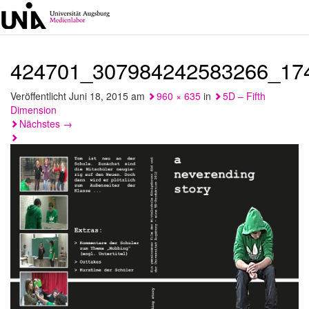
424701_307984242583266_17
Veröffentlicht
Juni 18, 2015
am
960 × 635
in
5D – Fifth
Dimension
Nächstes
→